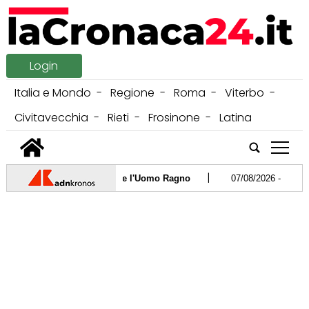
Login
Italia e Mondo
Regione
Roma
Viterbo
Civitavecchia
Rieti
Frosinone
Latina
tap
|
enza killer: scappa anche l'Uomo Ragno
07/08/2026 -
Ceuta, Spag
|
oni Centrali 2025-2027 rafforza salari, diritti e innovazione"
06/
|
do 2.4 vicino a Riparbella
06/08/2026 -
Milano, si dà fuoco nel