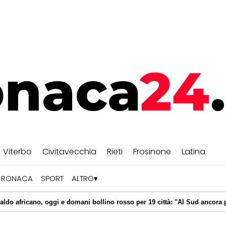
Viterbo
Civitavecchia
Rieti
Frosinone
Latina
CRONACA
SPORT
ALTRO
oggi e domani bollino rosso per 19 città: "Al Sud ancora picchi di 39 gra
enza contare le calorie e patire la fame? La lezione delle diete 'veg'