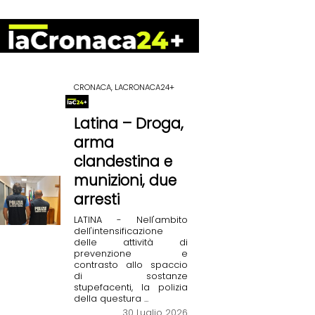
CRONACA, LACRONACA24+
Latina – Droga,
arma
clandestina e
munizioni, due
arresti
LATINA - Nell'ambito
dell'intensificazione
delle attività di
prevenzione e
contrasto allo spaccio
di sostanze
stupefacenti, la polizia
della questura ...
30 Luglio 2026