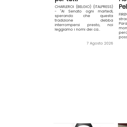
Pe
CHARLEROI (BELGIO) (ITALPRESS)
- "Al Senato ogni martedì,
FI
sperando che questa
stra
tradizione debba
Para
interrompersi presto, noi
mon
leggiamo i nomi dei ca...
per
possi
7 Agosto 2026