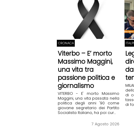
CRONACA
ITAL
Viterbo – E’ morto
Leg
Massimo Maggini,
di
una vita tra
da
passione politica e
te
giornalismo
MILA
dell
VITERBO - E' morto Massimo
di c
Maggini, una vita passata nella
tass
politica degli anni '90 come
di fo
giovane segretario dei Partito
Socialista Italiano, ha poi cur...
7 Agosto 2026