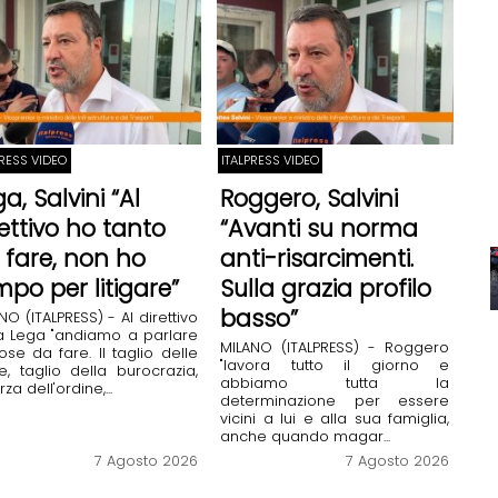
PRESS VIDEO
ITALPRESS VIDEO
a, Salvini “Al
Roggero, Salvini
rettivo ho tanto
“Avanti su norma
 fare, non ho
anti-risarcimenti.
mpo per litigare”
Sulla grazia profilo
basso”
NO (ITALPRESS) - Al direttivo
a Lega "andiamo a parlare
MILANO (ITALPRESS) - Roggero
ose da fare. Il taglio delle
"lavora tutto il giorno e
e, taglio della burocrazia,
abbiamo tutta la
rza dell'ordine,...
determinazione per essere
vicini a lui e alla sua famiglia,
anche quando magar...
7 Agosto 2026
7 Agosto 2026