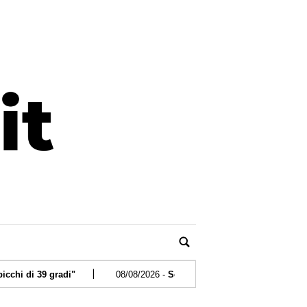
|
di"
08/08/2026 -
Sos anziani per truffe telefoniche? Arriva l'app
|