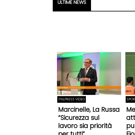
ULTIME NEWS
ITALPRESS VIDEO
SPOR
Marcinelle, La Russa
Me
“Sicurezza sul
at
lavoro sia priorità
pu
per tutti”
Fi