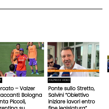
T
ITALPRESS VIDEO
rcato – Valzer
Ponte sullo Stretto,
taccanti: Bologna
Salvini “Obiettivo
nta Piccoli,
iniziare lavori entro
orentina su
fine legislatura”