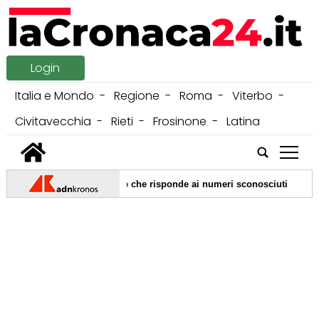
Login
Italia e Mondo
Regione
Roma
Viterbo
Civitavecchia
Rieti
Frosinone
Latina
tap
|
telefoniche? Arriva l'app che risponde ai numeri sconosciuti
07/
|
obre nel segno dell'Odissea, Renzi: "Riprendiamoci Itaca"
07/08
Lazio): "Tuteliamo chi lavora di notte, mondo notturno non solo movid