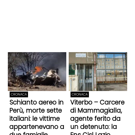
CRONACA
CRONACA
Schianto aereo in
Viterbo – Carcere
Perù, morte sette
di Mammagialla,
italiani: le vittime
agente ferito da
appartenevano a
un detenuto: la
due famiglie
Fns Cisl Lazio