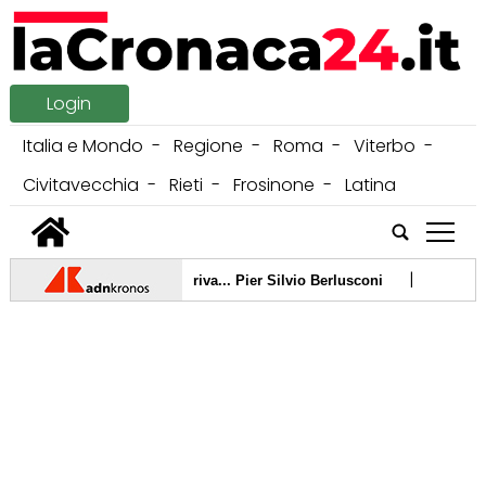
Login
Italia e Mondo
Regione
Roma
Viterbo
Civitavecchia
Rieti
Frosinone
Latina
tap
|
 70 anni e a sorpresa arriva... Pier Silvio Berlusconi
08/08/2026
|
i iniziative per 70esimo anniversario
07/08/2026 -
Carlo e Camilla
|
ituzione di parte civile dell'Italia
06/08/2026 -
Crans Montana, l