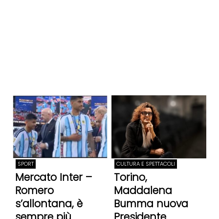
SPORT
CULTURA E SPETTACOLI
Mercato Inter –
Torino,
Romero
Maddalena
s’allontana, è
Bumma nuova
sempre più
Presidente