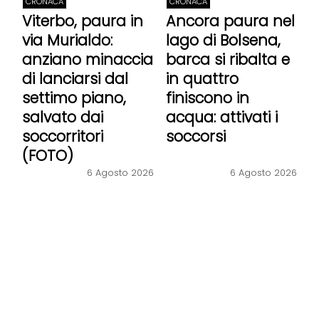
CRONACA
CRONACA
Viterbo, paura in
Ancora paura nel
via Murialdo:
lago di Bolsena,
anziano minaccia
barca si ribalta e
di lanciarsi dal
in quattro
settimo piano,
finiscono in
salvato dai
acqua: attivati i
soccorritori
soccorsi
(FOTO)
6 Agosto 2026
6 Agosto 2026