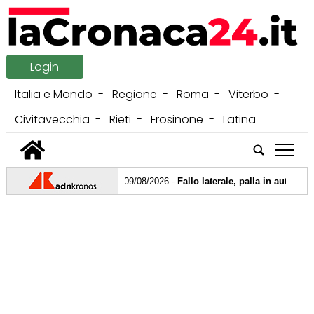
Login
Italia e Mondo
Regione
Roma
Viterbo
Civitavecchia
Rieti
Frosinone
Latina
tap
09/08/2026 -
Fallo laterale, palla in autostrada 
08/08/2026 -
James Bond, il nuovo 007 svelato e
07/08/2026 -
Paura a Polignano a Mare, turista 