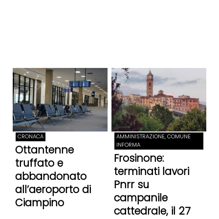
CRONACA
AMMINISTRAZIONE, COMUNE
INFORMA
Ottantenne
Frosinone:
truffato e
terminati lavori
abbandonato
Pnrr su
all’aeroporto di
campanile
Ciampino
cattedrale, il 27