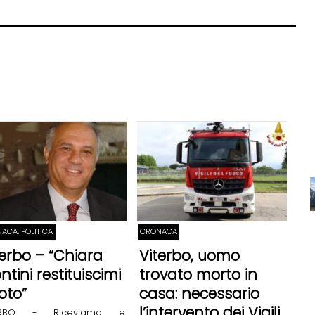
ACA, POLITICA
CRONACA
terbo – “Chiara
Viterbo, uomo
ntini restituiscimi
trovato morto in
voto”
casa: necessario
l’intervento dei Vigili
TERBO - Riceviamo e