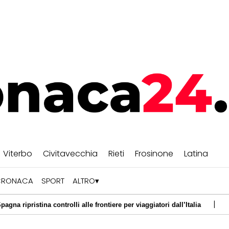
Viterbo
Civitavecchia
Rieti
Frosinone
Latina
CRONACA
SPORT
ALTRO
|
 controlli alle frontiere per viaggiatori dall’Italia
07/08/2026 -
M
|
u Monte Livata: grave un ragazzo