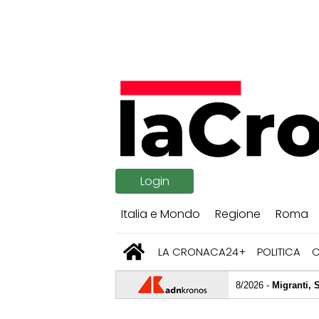
Login
Italia e Mondo
Regione
Roma
LA CRONACA24+
POLITICA
07/08/2026 -
Migranti, Spagna ripristina
07/08/2026 -
Fulmine colpisce scout s