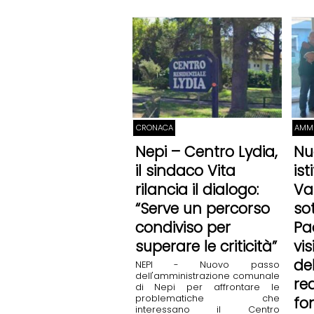
CRONACA
AMMI
Nepi – Centro Lydia,
Nu
il sindaco Vita
ist
rilancia il dialogo:
Vas
“Serve un percorso
so
condiviso per
Pa
superare le criticità”
vis
del
NEPI - Nuovo passo
dell'amministrazione comunale
rea
di Nepi per affrontare le
problematiche che
fo
interessano il Centro