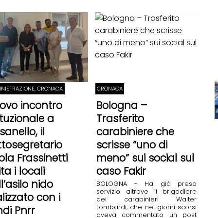
NISTRAZIONE, CRONACA
CRONACA
ovo incontro
Bologna –
ituzionale a
Trasferito
anello, il
carabiniere che
ttosegretario
scrisse “uno di
ola Frassinetti
meno” sui social sul
ita i locali
caso Fakir
l’asilo nido
BOLOGNA - Ha già preso
servizio altrove il brigadiere
lizzato con i
dei carabinieri Walter
Lombardi, che nei giorni scorsi
ndi Pnrr
aveva commentato un post