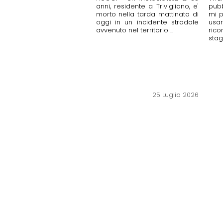
anni, residente a Trivigliano, e'
pub
morto nella tarda mattinata di
mi p
oggi in un incidente stradale
usa
avvenuto nel territorio ...
ric
stag
25 Luglio 2026