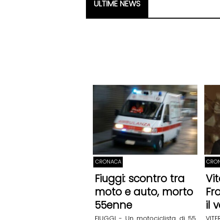
ULTIME NEWS
CRONACA
CRON
Fiuggi: scontro tra
Vi
moto e auto, morto
Fro
55enne
il 
FIUGGI - Un motociclista di 55
VI