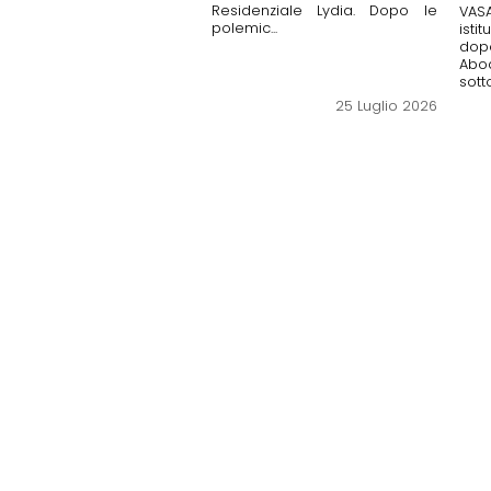
Residenziale Lydia. Dopo le
VAS
polemic...
isti
dopo
Abod
sott
25 Luglio 2026