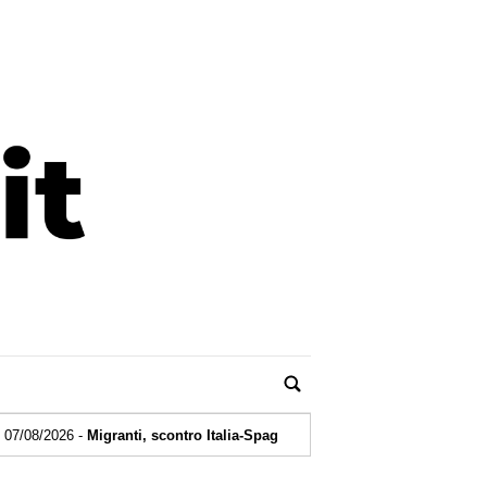
igranti, scontro Italia-Spagna. Roma respinge ultimatum, Madrid ripristi