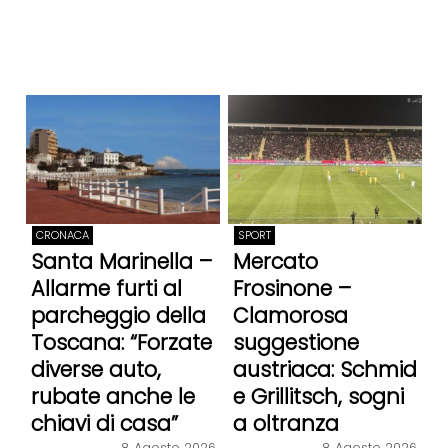
CRONACA
SPORT
Santa Marinella –
Mercato
Allarme furti al
Frosinone –
parcheggio della
Clamorosa
Toscana: “Forzate
suggestione
diverse auto,
austriaca: Schmid
rubate anche le
e Grillitsch, sogni
chiavi di casa”
a oltranza
8 Agosto 2026
8 Agosto 2026