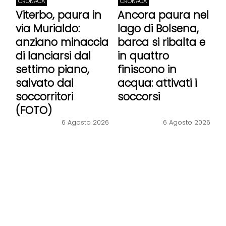
CRONACA
CRONACA
Viterbo, paura in
Ancora paura nel
via Murialdo:
lago di Bolsena,
anziano minaccia
barca si ribalta e
di lanciarsi dal
in quattro
settimo piano,
finiscono in
salvato dai
acqua: attivati i
soccorritori
soccorsi
(FOTO)
6 Agosto 2026
6 Agosto 2026