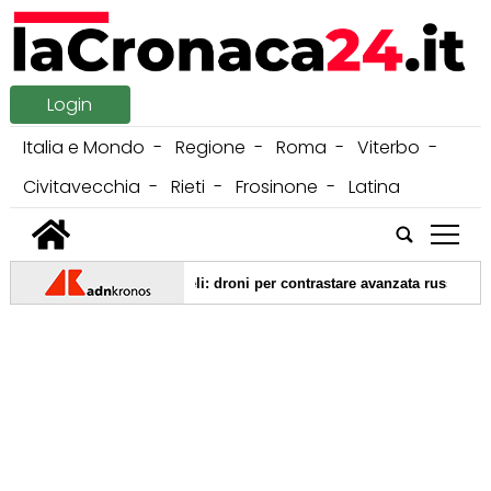
Login
Italia e Mondo
Regione
Roma
Viterbo
Civitavecchia
Rieti
Frosinone
Latina
tap
sa dalla battaglia dei cieli: droni per contrastare avanzata russa e nodo P
|
gna abbonamenti 2027
06/08/2026 -
Vestito da morte sale sul tett
|
icoverato a Perugia sottoposto ad accertamento morte
05/08/202