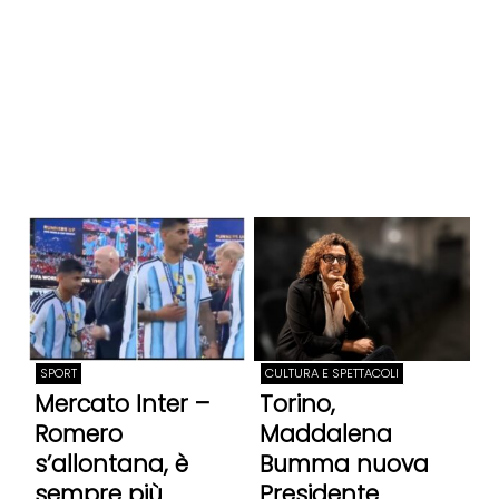
SPORT
CULTURA E SPETTACOLI
Mercato Inter –
Torino,
Romero
Maddalena
s’allontana, è
Bumma nuova
sempre più
Presidente