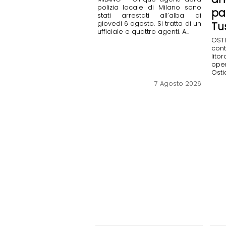
polizia locale di Milano sono
pa
stati arrestati all’alba di
giovedì 6 agosto. Si tratta di un
Tu
ufficiale e quattro agenti. A...
OSTI
cont
lito
ope
Ostia
7 Agosto 2026