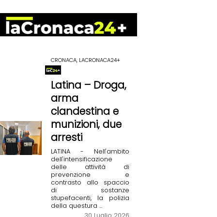
CRONACA, LACRONACA24+
Latina – Droga,
arma
clandestina e
munizioni, due
arresti
LATINA - Nell'ambito
dell'intensificazione
delle attività di
prevenzione e
contrasto allo spaccio
di sostanze
stupefacenti, la polizia
della questura ...
30 Luglio 2026