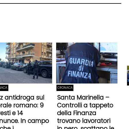
NACA
CRONACA
itz antidroga sul
Santa Marinella –
torale romano: 9
Controlli a tappeto
esti e 14
della Finanza
nunce. In campo
trovano lavoratori
che i
in nero, scattano le