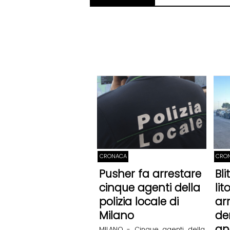
CRONACA
CRO
Pusher fa arrestare
Bl
cinque agenti della
li
polizia locale di
arr
Milano
de
an
MILANO - Cinque agenti della