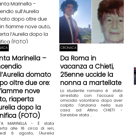
NACA
CRONACA
nta Marinella –
Da Roma in
incendio
vacanza a Chieti,
ll’Aurelia domato
25enne uccide la
po oltre due ore:
nonna a martellate
 fiamme nove
Lo studente romano è stato
arrestato con l'accusa di
to, riaperta
omicidio volontario dopo aver
colpito l'anziana nella sua
Aurelia dopo la
casa ad Altino CHIETI -
nifica (FOTO)
Sarebbe stata ...
TA MARINELLA - È stata
erta alle 18 circa di ieri,
vedì 6 agosto, l'Aurelia