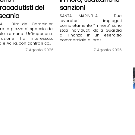
racadutisti del
sanzioni
scania
SANTA MARINELLA – Due
lavoratori impiegati
A – Blitz dei Carabinieri
completamente “in nero” sono
ro le piazze di spaccio del
stati individuati dalla Guardia
rale romano. Un'imponente
di Finanza in un esercizio
razione ha interessato
commerciale di pros...
 e Acilia, con controlli co...
7 Agosto 2026
7 Agosto 2026