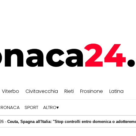
Viterbo
Civitavecchia
Rieti
Frosinone
Latina
CRONACA
SPORT
ALTRO
gna all'Italia: "Stop controlli entro domenica o adotteremo misure propo
, fuga dal cinema per flatulenza killer: scappa anche l'Uomo Ragno