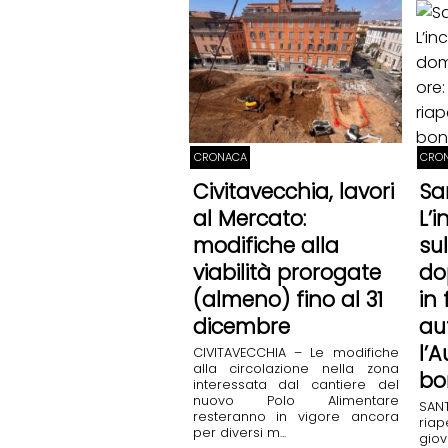
CRONACA
CRO
Civitavecchia, lavori
Sa
al Mercato:
L’
modifiche alla
su
viabilità prorogate
do
(almeno) fino al 31
in
dicembre
au
l’
CIVITAVECCHIA – Le modifiche
alla circolazione nella zona
bo
interessata dal cantiere del
nuovo Polo Alimentare
SAN
resteranno in vigore ancora
riap
per diversi m...
gio