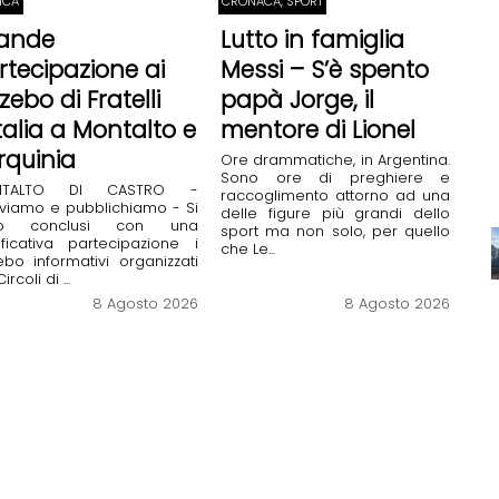
TICA
CRONACA, SPORT
ande
Lutto in famiglia
rtecipazione ai
Messi – S’è spento
zebo di Fratelli
papà Jorge, il
Italia a Montalto e
mentore di Lionel
rquinia
Ore drammatiche, in Argentina.
Sono ore di preghiere e
NTALTO DI CASTRO -
raccoglimento attorno ad una
viamo e pubblichiamo - Si
delle figure più grandi dello
no conclusi con una
sport ma non solo, per quello
ificativa partecipazione i
che Le...
bo informativi organizzati
ircoli di ...
8 Agosto 2026
8 Agosto 2026