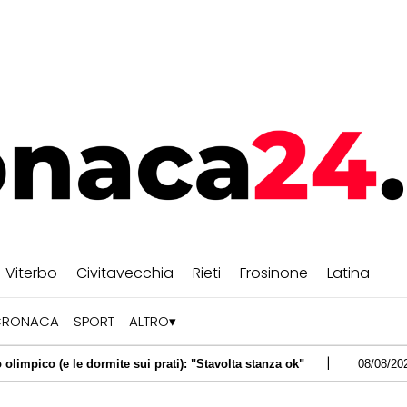
Viterbo
Civitavecchia
Rieti
Frosinone
Latina
CRONACA
SPORT
ALTRO
|
 dormite sui prati): "Stavolta stanza ok"
08/08/2026 -
Roma, in fi
|
nciato 51enne