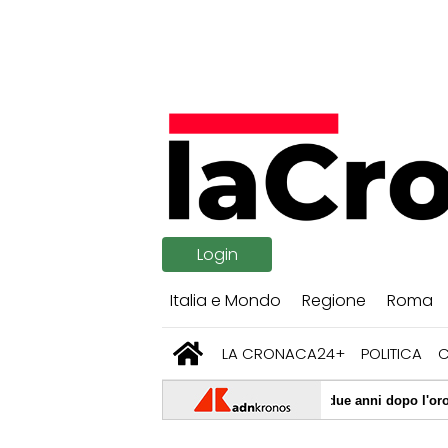
Login
Italia e Mondo
Regione
Roma
LA CRONACA24+
POLITICA
08/08/2026 -
Ceccon torna a Parigi due anni dopo l'oro olimpico (e le
08/08/2026 -
Ostia, investe ciclista sulla via Litoranea e fugge: denu