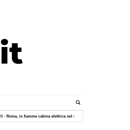
amme cabina elettrica nel reparto dialisi del Gemelli: pazienti evacuati