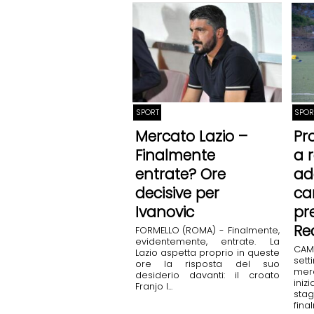
SPORT
SPOR
Mercato Lazio –
Pr
Finalmente
a 
entrate? Ore
ad
decisive per
ca
Ivanovic
pr
Re
FORMELLO (ROMA) - Finalmente,
evidentemente, entrate. La
CA
Lazio aspetta proprio in queste
sett
ore la risposta del suo
mer
desiderio davanti: il croato
iniz
Franjo I...
sta
fina