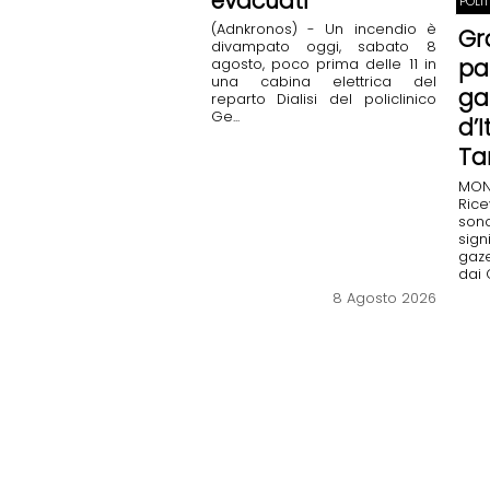
evacuati
POLI
(Adnkronos) - Un incendio è
Gr
divampato oggi, sabato 8
pa
agosto, poco prima delle 11 in
una cabina elettrica del
ga
reparto Dialisi del policlinico
Ge...
d’
Ta
MO
Rice
so
sign
gaze
dai C
8 Agosto 2026