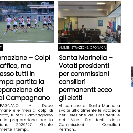
T
AMMINISTRAZIONE, CRONACA
omozione – Colpi
Santa Marinella –
raffica, ma
Votati presidenti
esso tutti in
per commissioni
mpo: partita la
consiliari
eparazione del
permanenti: ecco
al Campagnano
gli eletti
MPAGNANO - Dopo
Al comune di Santa Marinella
imane e e mesi di colpi di
svolte ufficialmente le votazioni
cato, il Real Campagnano
per l’elezione dei Presidenti e
ia la preparazione per la
dei Vice Presidenti delle
gione 2026/27. Giunto
Commissioni Consiliari
lmente il temp...
Perman...