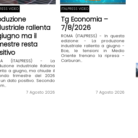
PRESS VIDEO
ITALPRESS VIDEO
oduzione
Tg Economia –
dustriale rallenta
7/8/2026
giugno ma il
ROMA (ITALPRESS) - In questa
edizione: - La produzione
imestre resta
industriale rallenta a giugno -
Bce, le tensioni in Medio
sitivo
Oriente frenano la ripresa -
Carburan...
MA (ITALPRESS) - La
uzione industriale italiana
enta a giugno, ma chiude il
ondo trimestre del 2026
un dato positivo. Secondo
im...
7 Agosto 2026
7 Agosto 2026