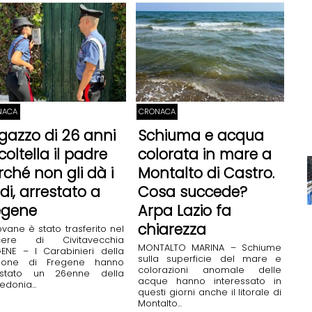
NACA
CRONACA
gazzo di 26 anni
Schiuma e acqua
coltella il padre
colorata in mare a
rché non gli dà i
Montalto di Castro.
ldi, arrestato a
Cosa succede?
egene
Arpa Lazio fa
chiarezza
iovane è stato trasferito nel
cere di Civitavecchia
MONTALTO MARINA – Schiume
ENE – I Carabinieri della
sulla superficie del mare e
zione di Fregene hanno
colorazioni anomale delle
estato un 26enne della
acque hanno interessato in
donia...
questi giorni anche il litorale di
Montalto...