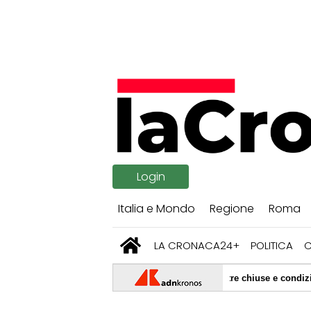
Login
Italia e Mondo
Regione
Roma
LA CRONACA24+
POLITICA
 capannone industriale. L'Ausl: "Finestre chiuse e condizionatori spenti
|
 mangiacarne: c'è una seconda vittima