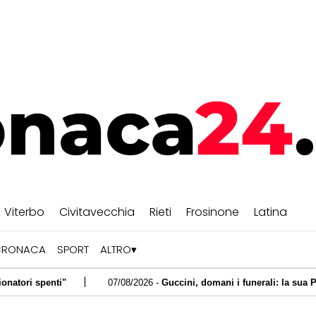
Viterbo
Civitavecchia
Rieti
Frosinone
Latina
CRONACA
SPORT
ALTRO
|
"
07/08/2026 -
Guccini, domani i funerali: la sua Pavana lo salut