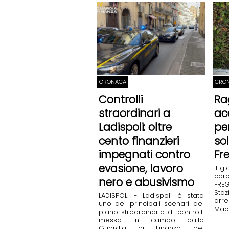
CRONACA
CRO
Controlli
Ra
straordinari a
ac
Ladispoli: oltre
pe
cento finanzieri
so
impegnati contro
Fr
evasione, lavoro
Il g
car
nero e abusivismo
FREG
Sta
LADISPOLI - Ladispoli è stata
arr
uno dei principali scenari del
Mace
piano straordinario di controlli
messo in campo dalla
Guardia di Finanza del