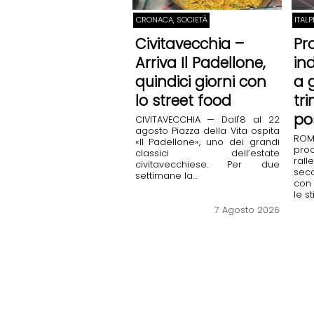
CRONACA, SOCIETÀ
ITAL
Civitavecchia –
Pr
Arriva Il Padellone,
in
quindici giorni con
a 
lo street food
tr
po
CIVITAVECCHIA — Dall'8 al 22
agosto Piazza della Vita ospita
RO
«Il Padellone», uno dei grandi
prod
classici dell’estate
rall
civitavecchiese. Per due
sec
settimane la...
con 
le st
7 Agosto 2026