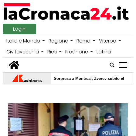
Login
Italia e Mondo
Regione
Roma
Viterbo
Civitavecchia
Rieti
Frosinone
Latina
tap
06/08/2026 -
Sorpresa a Montreal, Zverev subito eliminato
05/08/2026 -
Carburante annacquato, in corso maxi operazio
04/08/2026 -
Carburante annacquato e motori ko, consumatori