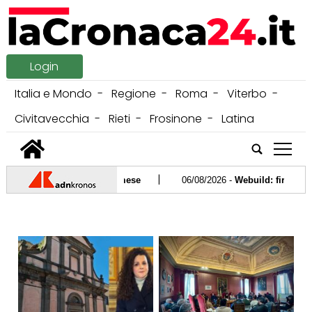
Login
Italia e Mondo
Regione
Roma
Viterbo
Civitavecchia
Rieti
Frosinone
Latina
tap
|
oni: faccia a faccia a fine mese
06/08/2026 -
Webuild: firmato con
|
Amo il mio corpo, sono fiera della persona che sono"
05/08/2026
|
il blogger Perez Hilton
05/08/2026 -
Meteo, caldo intenso fino a F