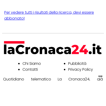
Per vedere tutti i risultati della ricerca, devi essere
abbonato1
Chi Siamo
Pubblicità
Contatti
Privacy Policy
Quotidiano telematico La Cronaca24, già
www.civonline.it © Copyright Retimedia, c.f.
10381581007 - Reg. Trib. di Civitavecchia n° 2/2000 del
30/8/00 - ISSN 2037-9471 - Direttore responsabile
BENEDETTA FERRARI - Soggetto deputato al