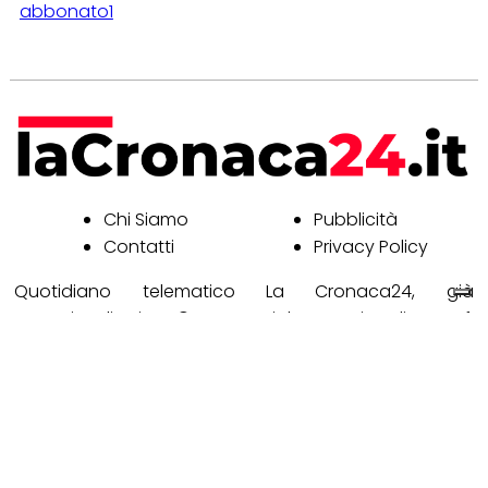
abbonato1
Chi Siamo
Pubblicità
Contatti
Privacy Policy
Quotidiano telematico La Cronaca24, già
www.civonline.it © Copyright Retimedia, c.f.
10381581007 - Reg. Trib. di Civitavecchia n° 2/2000 del
30/8/00 - ISSN 2037-9471 - Direttore responsabile
BENEDETTA FERRARI - Soggetto deputato al
trattamento dei dati personali: Benedetta Ferrari -
Riproduzione riservata. E' vietato ogni utilizzo di testi,
foto e video senza il consenso scritto dell'editore