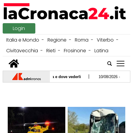
Login
Italia e Mondo
Regione
Roma
Viterbo
Civitavecchia
Rieti
Frosinone
Latina
tap
|
bri a Dosso, azzurri in gara e dove vederli
10/08/2026 -
"Giugno e
e della Nazionale". Il Coni replica: "Da valutare incompatibilità"
ni a obbligo casco e contrassegno e-bike: le 15 novità allo studio