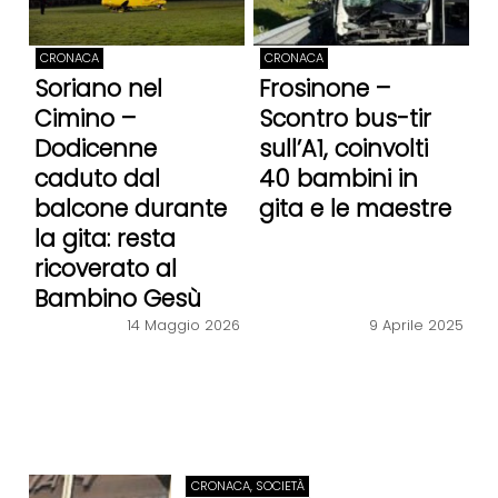
CRONACA
CRONACA
Soriano nel
Frosinone –
Cimino –
Scontro bus-tir
Dodicenne
sull’A1, coinvolti
caduto dal
40 bambini in
balcone durante
gita e le maestre
la gita: resta
ricoverato al
Bambino Gesù
14 Maggio 2026
9 Aprile 2025
CRONACA, SOCIETÀ