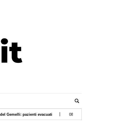
|
zienti evacuati
08/08/2026 -
MotoGp, oggi gara sprint Silverstone