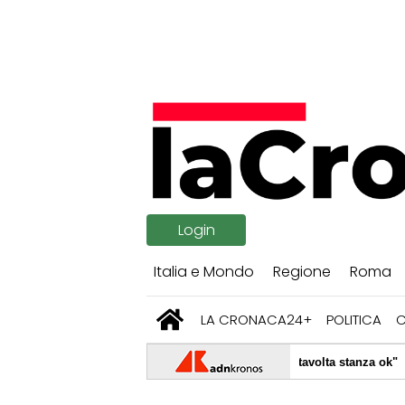
Login
Italia e Mondo
Regione
Roma
LA CRONACA24+
POLITICA
|
o olimpico (e le dormite sui prati): "Stavolta stanza ok"
08/08/
|
occorso: "Certe paure non vanno mai via"