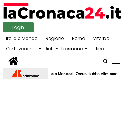
Login
Italia e Mondo
Regione
Roma
Viterbo
Civitavecchia
Rieti
Frosinone
Latina
tap
|
06/08/2026 -
Sorpresa a Montreal, Zverev subito eliminato
05/08/2026 -
Carburante annacquato, in corso maxi operazione Gdf pe
04/08/2026 -
Carburante annacquato e motori ko, consumatori all'atta