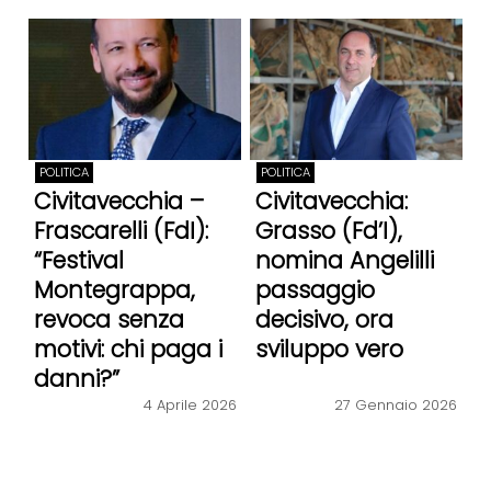
POLITICA
POLITICA
Civitavecchia –
Civitavecchia:
Frascarelli (FdI):
Grasso (Fd’I),
“Festival
nomina Angelilli
Montegrappa,
passaggio
revoca senza
decisivo, ora
motivi: chi paga i
sviluppo vero
danni?”
4 Aprile 2026
27 Gennaio 2026