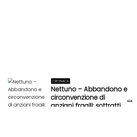
CRONACA
Nettuno – Abbandono e
circonvenzione di
anziani fragili: sottratti
500mila euro, arrestate
otto persone
18 Febbraio 2026