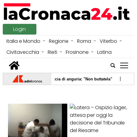
Login
Italia e Mondo
Regione
Roma
Viterbo
Civitavecchia
Rieti
Frosinone
Latina
tap
|
fici, la 'scoperta' sulla buccia di anguria: "Non buttatela"
09/08
lli, Ue: "Da Madrid notifica sospensione Schengen". Quali documenti serv
sia, negli Usa la prima cura che agisce sulla causa della malattia