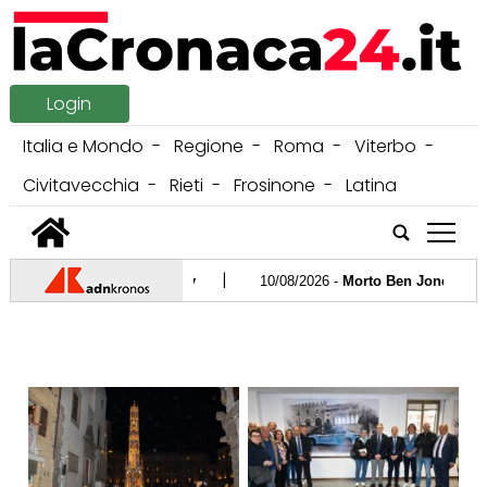
Login
Italia e Mondo
Regione
Roma
Viterbo
Civitavecchia
Rieti
Frosinone
Latina
tap
|
... ma era una bambola sexy
10/08/2026 -
Morto Ben Jones, era il
|
'ultimo saluto a papà Jorge
09/08/2026 -
Spagna, oggi in Gazzetta 
|
argento nella categoria grandi altezze
08/08/2026 -
Cosetti-Barna