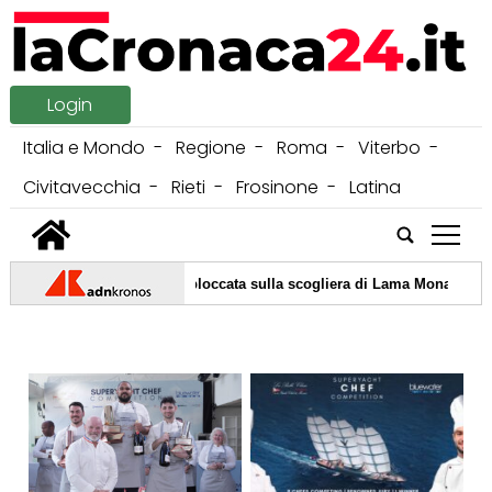
Login
Italia e Mondo
Regione
Roma
Viterbo
Civitavecchia
Rieti
Frosinone
Latina
tap
nano a Mare, turista resta bloccata sulla scogliera di Lama Monachile: vo
i temporali non bastano: estate infernale fino a oltre Ferragosto, le prev
'appello ai giovani: "Il sole può uccidere, io potevo morire per un melan