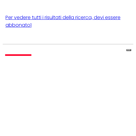
Per vedere tutti i risultati della ricerca, devi essere
abbonato1
Chi Siamo
Pubblicità
Contatti
Privacy Policy
Quotidiano telematico La Cronaca24, già
www.civonline.it © Copyright Retimedia, c.f.
10381581007 - Reg. Trib. di Civitavecchia n° 2/2000 del
30/8/00 - ISSN 2037-9471 - Direttore responsabile
BENEDETTA FERRARI - Soggetto deputato al