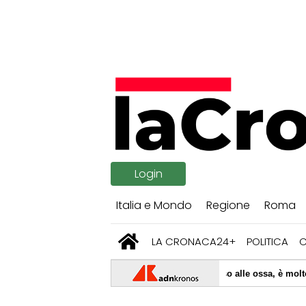
Login
Italia e Mondo
Regione
Roma
LA CRONACA24+
POLITICA
ivela: "Il cancro di mio padre si è diffuso alle ossa, è molto doloroso"
con me, ma continuo a cantare le sue canzoni. Lo ringrazio per averci r