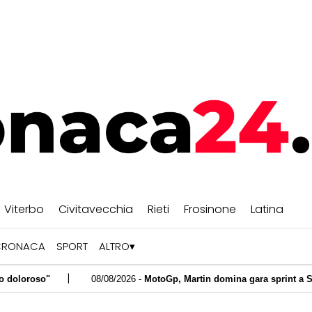
Viterbo
Civitavecchia
Rieti
Frosinone
Latina
CRONACA
SPORT
ALTRO
|
08/08/2026 -
MotoGp, Martin domina gara sprint a Silverstone: ordi
|
egalato emozioni"