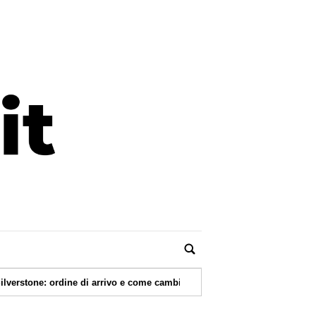
|
ne di arrivo e come cambia classifica piloti
08/08/2026 -
José Se