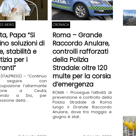
ESS NEWS
CRONACA
ta, Papa “Si
Roma – Grande
ino soluzioni di
Raccordo Anulare,
, stabilità e
controlli rafforzati
tizia per i
della Polizia
ranti”
Stradale: oltre 120
multe per la corsia
(ITALPRESS) – “Continuo
seguire con
d’emergenza
cupazione l’allarmante
azione a Ceuta,
ROMA - Prosegue l'attività di
dendo a Dio, per
prevenzione e controllo della
ssione della ...
Polizia Stradale di Roma
lungo il Grande Raccordo
Anulare, dove tra maggio e
giugno è stat...