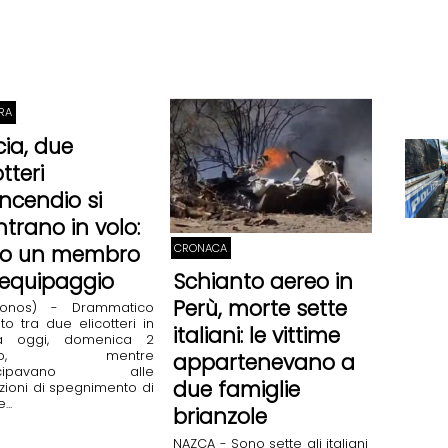
RA
cia, due
otteri
ncendio si
trano in volo:
CRONACA
vo un membro
l’equipaggio
Schianto aereo in
Perù, morte sette
ronos) - Drammatico
to tra due elicotteri in
italiani: le vittime
ia oggi, domenica 2
osto, mentre
appartenevano a
tecipavano alle
due famiglie
zioni di spegnimento di
...
brianzole
NAZCA - Sono sette gli italiani