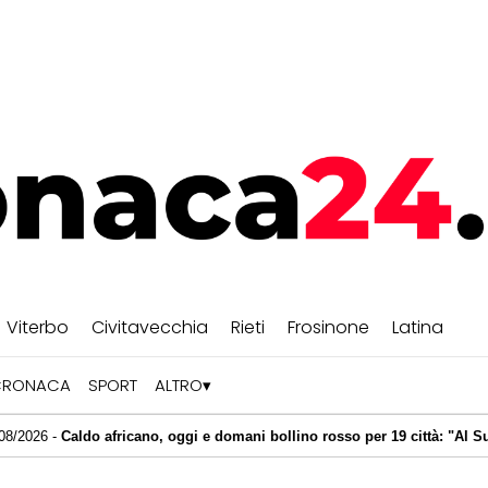
Viterbo
Civitavecchia
Rieti
Frosinone
Latina
CRONACA
SPORT
ALTRO
fricano, oggi e domani bollino rosso per 19 città: "Al Sud ancora picchi 
magrire senza contare le calorie e patire la fame? La lezione delle diete 