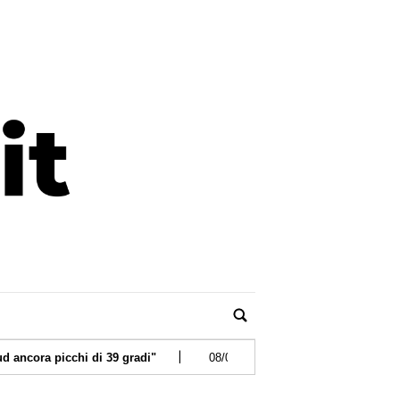
|
di 39 gradi"
08/08/2026 -
Sos anziani per truffe telefoniche? Arr
|
'veg'