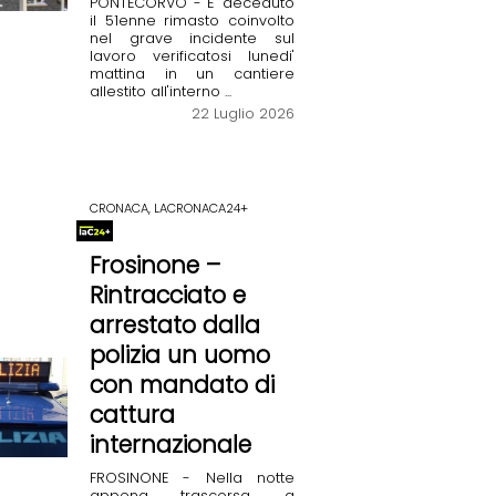
PONTECORVO - E' deceduto
il 51enne rimasto coinvolto
nel grave incidente sul
lavoro verificatosi lunedi'
mattina in un cantiere
allestito all'interno ...
22 Luglio 2026
CRONACA, LACRONACA24+
Frosinone –
Rintracciato e
arrestato dalla
polizia un uomo
con mandato di
cattura
internazionale
FROSINONE - Nella notte
appena trascorsa, a