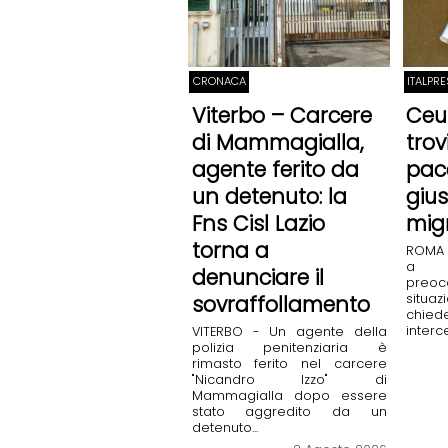
CRONACA
ITALPR
Viterbo – Carcere
Ceu
di Mammagialla,
trov
agente ferito da
pace
un detenuto: la
gius
Fns Cisl Lazio
mig
torna a
ROMA 
a 
denunciare il
preoc
situ
sovraffollamento
chie
interce
VITERBO - Un agente della
polizia penitenziaria è
rimasto ferito nel carcere
"Nicandro Izzo" di
Mammagialla dopo essere
stato aggredito da un
detenuto...