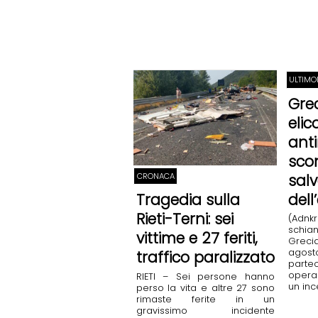
ULTIMO
Gre
elic
anti
scon
CRONACA
sal
del
Tragedia sulla
Rieti-Terni: sei
(Adnk
schian
vittime e 27 feriti,
Grec
ag
traffico paralizzato
par
opera
RIETI – Sei persone hanno
un ince
perso la vita e altre 27 sono
rimaste ferite in un
gravissimo incidente