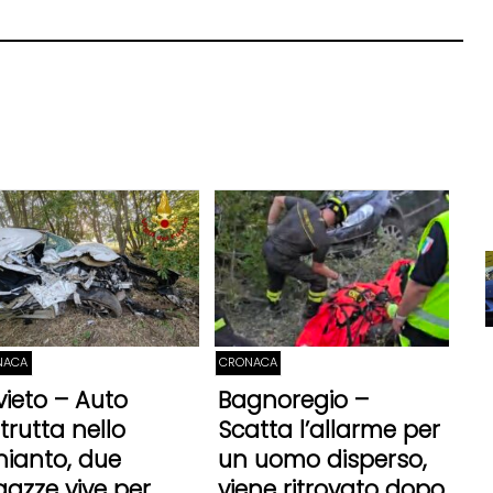
NACA
CRONACA
vieto – Auto
Bagnoregio –
trutta nello
Scatta l’allarme per
hianto, due
un uomo disperso,
gazze vive per
viene ritrovato dopo