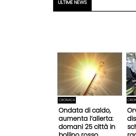
ULTIME NEWS
CRONACA
CRO
Ondata di caldo,
Or
aumenta l’allerta:
dis
domani 25 città in
sc
bollino rosso
ra