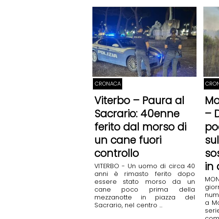
CRONACA
CRO
Viterbo – Paura al
Mo
Sacrario: 40enne
– D
ferito dal morso di
po
un cane fuori
sul
controllo
so
in
VITERBO - Un uomo di circa 40
anni è rimasto ferito dopo
MON
essere stato morso da un
gio
cane poco prima della
nume
mezzanotte in piazza del
a Mo
Sacrario, nel centro ...
seri
comp