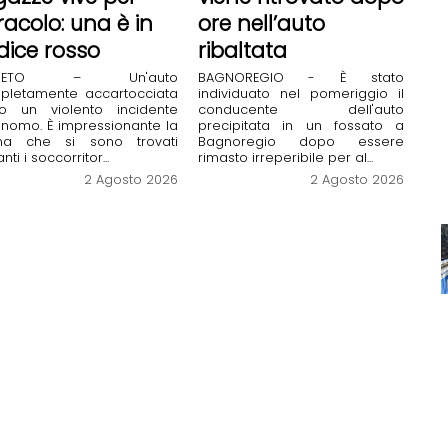
racolo: una è in
ore nell’auto
dice rosso
ribaltata
VIETO – Un'auto
BAGNOREGIO - È stato
pletamente accartocciata
individuato nel pomeriggio il
o un violento incidente
conducente dell'auto
nomo. È impressionante la
precipitata in un fossato a
na che si sono trovati
Bagnoregio dopo essere
ti i soccorritor...
rimasto irreperibile per al...
2 Agosto 2026
2 Agosto 2026