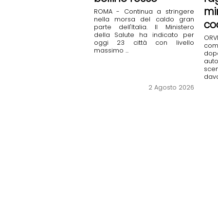
mi
ROMA - Continua a stringere
nella morsa del caldo gran
co
parte dell'Italia. Il Ministero
della Salute ha indicato per
OR
oggi 23 città con livello
com
massimo ...
dop
auto
sce
davan
2 Agosto 2026