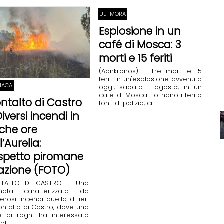
ULTIMORA
Esplosione in un
café di Mosca: 3
morti e 15 feriti
(Adnkronos) - Tre morti e 15
feriti in un'esplosione avvenuta
NACA
oggi, sabato 1 agosto, in un
café di Mosca. Lo hano riferito
ntalto di Castro
fonti di polizia, ci...
iversi incendi in
che ore
l’Aurelia:
spetto piromane
 azione (FOTO)
TALTO DI CASTRO - Una
rnata caratterizzata da
rosi incendi quella di ieri
ntalto di Castro, dove una
e di roghi ha interessato
l...