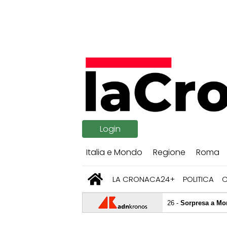
Login
Italia e Mondo
Regione
Roma
LA CRONACA24+
POLITICA
06/08/2026 -
Sorpresa a Montreal, Zverev s
06/08/2026 -
Il prof dei record si dimette,