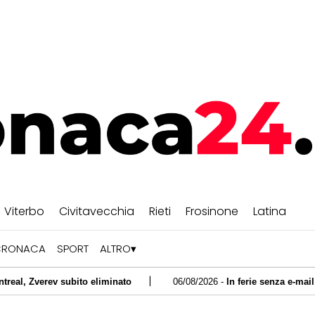
Viterbo
Civitavecchia
Rieti
Frosinone
Latina
CRONACA
SPORT
ALTRO
|
ubito eliminato
06/08/2026 -
In ferie senza e-mail e chat? Ecco 
|
 il caso Arday scuote Cambridge