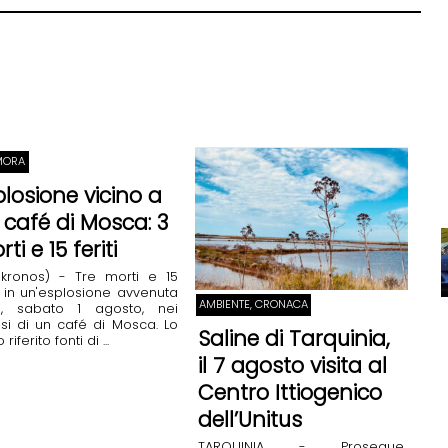
MORA
plosione vicino a
 café di Mosca: 3
ti e 15 feriti
nkronos) - Tre morti e 15
ti in un'esplosione avvenuta
AMBIENTE, CRONACA
i, sabato 1 agosto, nei
si di un café di Mosca. Lo
Saline di Tarquinia,
riferito fonti di ...
il 7 agosto visita al
Centro Ittiogenico
dell’Unitus
TARQUINIA - Prosegue