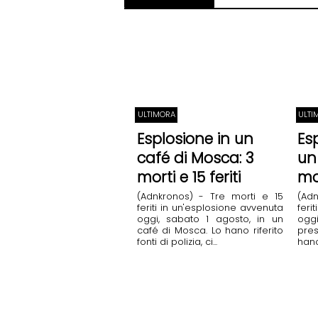
ULTIMORA
ULTI
Esplosione in un
Es
café di Mosca: 3
un
morti e 15 feriti
mor
(Adnkronos) - Tre morti e 15
(Ad
feriti in un'esplosione avvenuta
feri
oggi, sabato 1 agosto, in un
ogg
café di Mosca. Lo hano riferito
pres
fonti di polizia, ci...
hano 