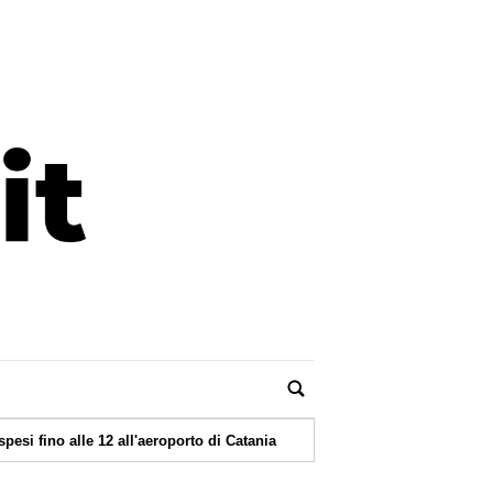
|
12 all'aeroporto di Catania
08/08/2026 -
Marcinelle, 70 anni fa la