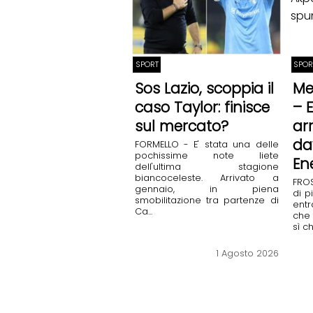
SPORT
SPOR
Sos Lazio, scoppia il
Me
caso Taylor: finisce
– E
sul mercato?
ar
da
FORMELLO - E' stata una delle
pochissime note liete
En
dell'ultima stagione
biancoceleste. Arrivato a
FRO
gennaio, in piena
di p
smobilitazione tra partenze di
ent
Ca...
che 
sì c
1 Agosto 2026