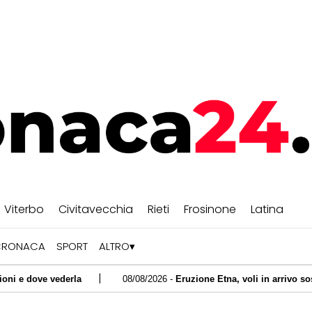
Viterbo
Civitavecchia
Rieti
Frosinone
Latina
CRONACA
SPORT
ALTRO
|
erla
08/08/2026 -
Eruzione Etna, voli in arrivo sospesi fino alle 