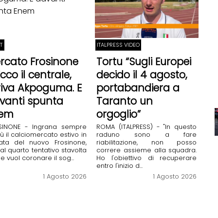
T
ITALPRESS VIDEO
rcato Frosinone
Tortu “Sugli Europei
cco il centrale,
decido il 4 agosto,
riva Akpoguma. E
portabandiera a
vanti spunta
Taranto un
em
orgoglio”
SINONE - Ingrana sempre
ROMA (ITALPRESS) - "In questo
iù il calciomercato estivo in
raduno sono a fare
rata del nuovo Frosinone,
riabilitazione, non posso
al quarto tentativo stavolta
correre assieme alla squadra.
he vuol coronare il sog...
Ho l'obiettivo di recuperare
entro l'inizio d...
1 Agosto 2026
1 Agosto 2026