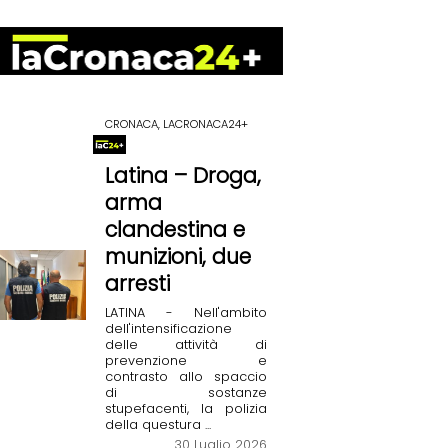
CRONACA, LACRONACA24+
Latina – Droga,
arma
clandestina e
munizioni, due
arresti
LATINA - Nell'ambito
dell'intensificazione
delle attività di
prevenzione e
contrasto allo spaccio
di sostanze
stupefacenti, la polizia
della questura ...
30 Luglio 2026