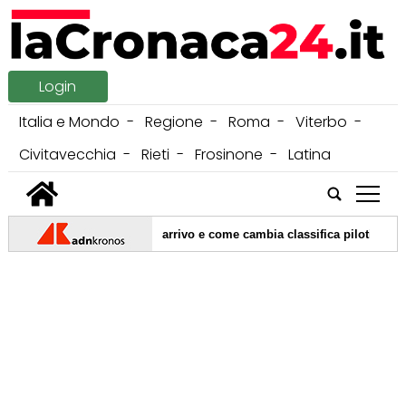
Login
Italia e Mondo
Regione
Roma
Viterbo
Civitavecchia
Rieti
Frosinone
Latina
tap
|
a Silverstone: ordine di arrivo e come cambia classifica piloti
|
iev: tre morti tra cui un bambino
08/08/2026 -
MotoGp Silverstone,
|
ppena sveglio mi immergo per un minuto in acqua fredda"
07/08/2