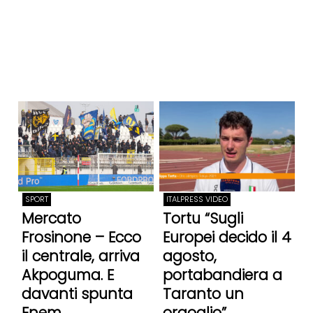
SPORT
ITALPRESS VIDEO
Mercato
Tortu “Sugli
Frosinone – Ecco
Europei decido il 4
il centrale, arriva
agosto,
Akpoguma. E
portabandiera a
davanti spunta
Taranto un
Enem
orgoglio”