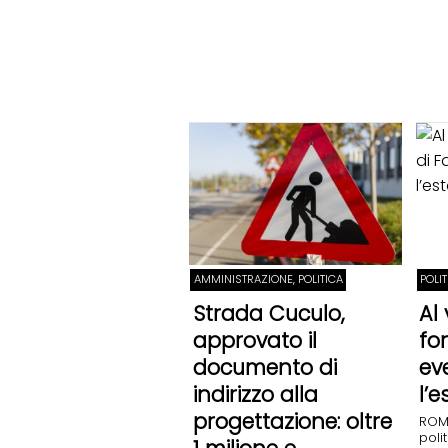
AMMINISTRAZIONE, POLITICA
POLI
Strada Cuculo,
Al 
approvato il
fo
documento di
ev
indirizzo alla
l’e
progettazione: oltre
ROM
poli