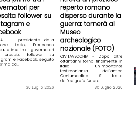
vernatori per
reperto romano
escita follower su
disperso durante la
stagram e
guerra: tornerà al
cebook
Museo
archeologico
A - Il presidente della
ione Lazio, Francesco
nazionale (FOTO)
a, primo tra i governatori
 crescita follower su
CIVITAVECCHIA - Dopo oltre
agram e Facebook, seguito
ottant'anni torna finalmente in
primo ca...
Italia un'importante
testimonianza dell'antica
Centumcellae. Si tratta
dell'epigrafe funera...
30 Luglio 2026
30 Luglio 2026