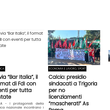
TICA
ECONOMIA E LAVORO, SPORT
via “Bar Italia”, il
Calcio: presidio
rmat di FdI con
sindacati a Trigoria
enti per tutta
per no
state
licenziamenti
“mascherati” As
A - I protagonisti della
tica nazionale incontrano i