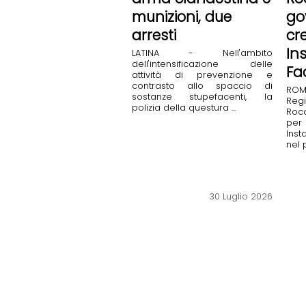
munizioni, due
go
arresti
cr
In
LATINA - Nell'ambito
dell'intensificazione delle
Fa
attività di prevenzione e
contrasto allo spaccio di
ROM
sostanze stupefacenti, la
Reg
polizia della questura ...
Rocc
per
Inst
nel 
30 Luglio 2026