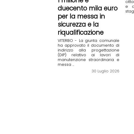
1 milione e
citt
e d
duecento mila euro
stag
per la messa in
sicurezza e la
riqualificazione
VITERBO - La giunta comunale
ha approvato il documento di
indirizzo alla progettazione
(DIP) relativo ai lavori di
manutenzione straordinaria e
messa ...
30 Luglio 2026