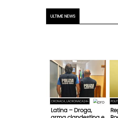
ULTIME NEWS
CRONACA, LACRONACA24+
POLI
Latina – Droga,
Re
arma clandestina e
Ro