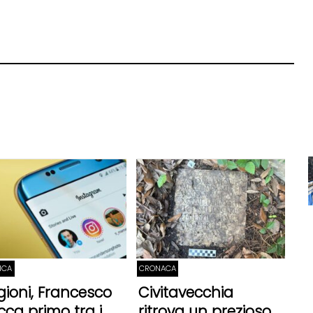
TICA
CRONACA
gioni, Francesco
Civitavecchia
cca primo tra i
ritrova un prezioso