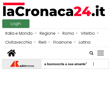
Login
Italia e Mondo
Regione
Roma
Viterbo
Civitavecchia
Rieti
Frosinone
Latina
tap
|
: "Fece pagare da Uefa ricca buonuscita a sua amante"
08/08/202
|
 nasce da mala gestione, serve competenza"
07/08/2026 -
Milan
|
ld dollari per tratta sotterranea Ontario line di Toronto
06/08/20