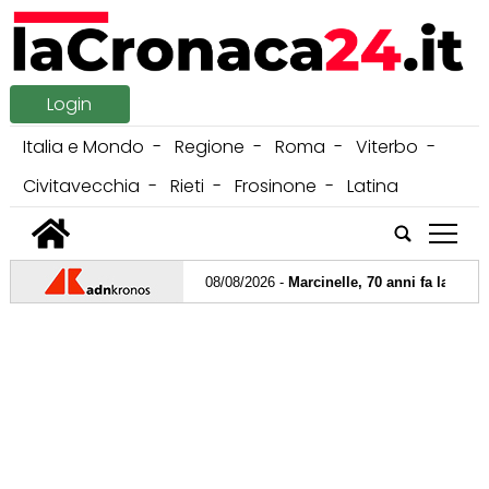
Login
Italia e Mondo
Regione
Roma
Viterbo
Civitavecchia
Rieti
Frosinone
Latina
tap
08/08/2026 -
Marcinelle, 70 anni fa la strage d
07/08/2026 -
Il 'segreto' di Ferran Torres: "
06/08/2026 -
Forza Italia, incontro tra Tajani 