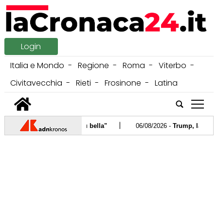
Login
Italia e Mondo
Regione
Roma
Viterbo
Civitavecchia
Rieti
Frosinone
Latina
tap
|
leanno: "Ogni giorno più bella"
06/08/2026 -
Trump, la stella a H
|
05/08/2026 -
Antonio Banderas: "Ho rischiato di morire, ora vedo 
t Illumina: "Da zona trascurata a spazio aggregativo per famiglie'