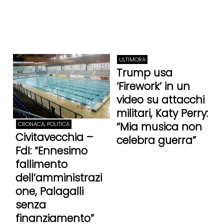
ULTIMORA
Trump usa
‘Firework’ in un
video su attacchi
militari, Katy Perry:
“Mia musica non
CRONACA, POLITICA
Civitavecchia –
celebra guerra”
FdI: “Ennesimo
fallimento
dell’amministrazi
one, Palagalli
senza
finanziamento”