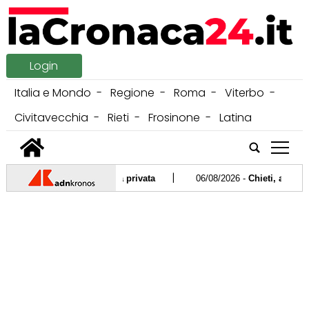
Login
Italia e Mondo
Regione
Roma
Viterbo
Civitavecchia
Rieti
Frosinone
Latina
tap
|
 ministra Roccella in forma privata
06/08/2026 -
Chieti, anziana u
|
aglia ispirata alla 'pietas' romana
06/08/2026 -
Caldo record e 
|
ciato da lastre di marmo
05/08/2026 -
Tumori, Ail nello Stretto di