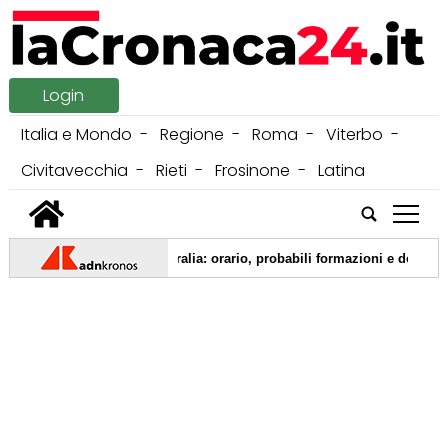
Login
Italia e Mondo
Regione
Roma
Viterbo
Civitavecchia
Rieti
Frosinone
Latina
tap
, oggi amichevole in Australia: orario, probabili formazioni e dove veder
 sospetti amplificano i post del sindaco di New York Mamdani": la rive
ssa, la dedica a Benedetta Parodi per il compleanno: "Ogni giorno più b