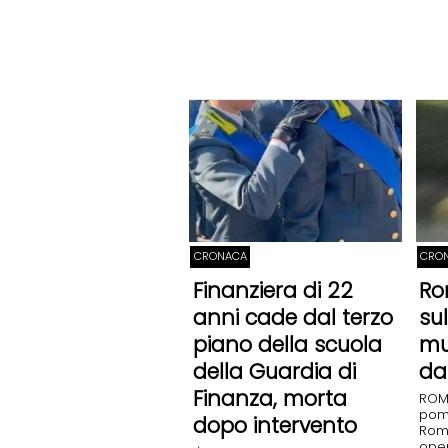
CRONACA
CRO
Finanziera di 22
Ro
anni cade dal terzo
su
piano della scuola
mu
della Guardia di
da
Finanza, morta
ROMA
pome
dopo intervento
Rom
oper