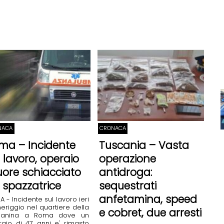
NACA
CRONACA
ma – Incidente
Tuscania – Vasta
l lavoro, operaio
operazione
ore schiacciato
antidroga:
 spazzatrice
sequestrati
anfetamina, speed
 - Incidente sul lavoro ieri
riggio nel quartiere della
e cobret, due arresti
anina a Roma dove un
aio di 47 anni e' rimasto