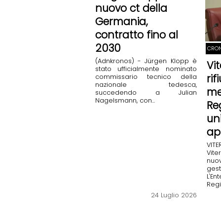
nuovo ct della
Germania,
contratto fino al
2030
CRO
(Adnkronos) - Jürgen Klopp è
Vi
stato ufficialmente nominato
rif
commissario tecnico della
nazionale tedesca,
me
succedendo a Julian
Nagelsmann, con...
Re
un
ap
VIT
Vit
nuo
gest
L'E
Regi
24 Luglio 2026