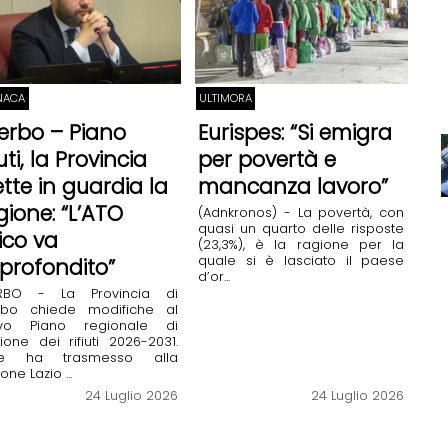
NACA
ULTIMORA
terbo – Piano
Eurispes: “Si emigra
iuti, la Provincia
per povertà e
tte in guardia la
mancanza lavoro”
gione: “L’ATO
(Adnkronos) - La povertà, con
quasi un quarto delle risposte
ico va
(23,3%), è la ragione per la
quale si è lasciato il paese
profondito”
d’or...
ERBO - La Provincia di
erbo chiede modifiche al
vo Piano regionale di
ione dei rifiuti 2026-2031.
nte ha trasmesso alla
one Lazio ...
24 Luglio 2026
24 Luglio 2026