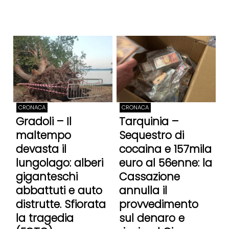
CRONACA
CRONACA
Gradoli – Il
Tarquinia –
maltempo
Sequestro di
devasta il
cocaina e 157mila
lungolago: alberi
euro al 56enne: la
giganteschi
Cassazione
abbattuti e auto
annulla il
distrutte. Sfiorata
provvedimento
la tragedia
sul denaro e