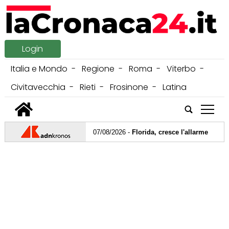
Login
Italia e Mondo
Regione
Roma
Viterbo
Civitavecchia
Rieti
Frosinone
Latina
tap
07/08/2026 -
Florida, cresce l'allarme per il batt
07/08/2026 -
Usa, stangata per Meta: dovrà pagare
06/08/2026 -
Problemi tra Harry e Meghan? Re Carl