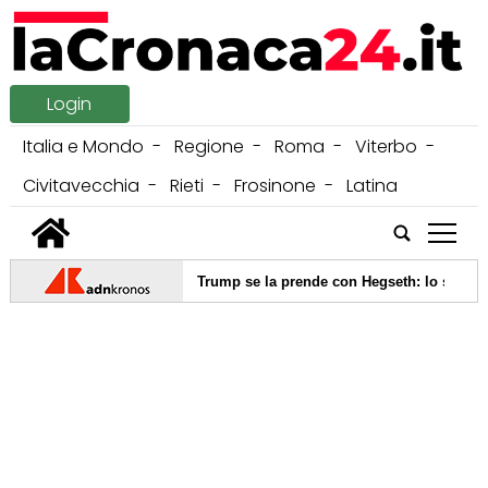
Login
Italia e Mondo
Regione
Roma
Viterbo
Civitavecchia
Rieti
Frosinone
Latina
tap
enza armi e munizioni, Trump se la prende con Hegseth: lo scontro e la 
, si dà fuoco nella sua auto davanti a casa della ex: è gravissimo
inisce nel Po dopo un inseguimento a Torino: un ferito, ricerche per tre