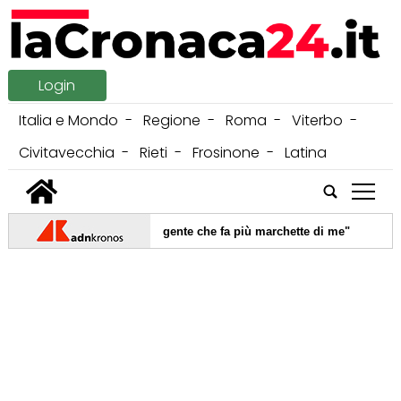
Login
Italia e Mondo
Regione
Roma
Viterbo
Civitavecchia
Rieti
Frosinone
Latina
tap
|
"Io ultimo perché c’è gente che fa più marchette di me"
06/08/
|
4 vicino a Riparbella
06/08/2026 -
Milano, si dà fuoco nella sua
re ucraino a Roma: "Preferisco parlare di fatti, non di emozioni"