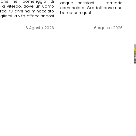
sione nel pomeriggio di
acque antistanti il territorio
i a Viterbo, dove un uomo
comunale di Gradoli, dove una
irca 70 anni ha minacciato
barca con quat...
ogliersi la vita affacciandosi
6 Agosto 2026
6 Agosto 2026