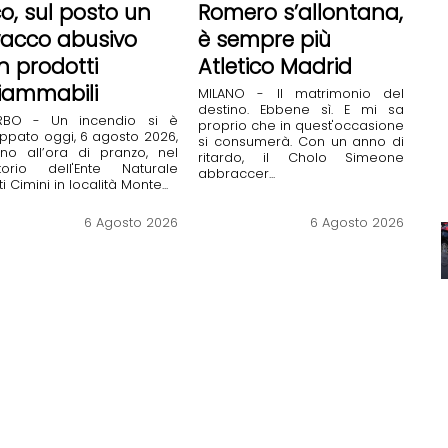
co, sul posto un
Romero s’allontana,
vacco abusivo
è sempre più
n prodotti
Atletico Madrid
fiammabili
MILANO - Il matrimonio del
destino. Ebbene sì. E mi sa
ERBO - Un incendio si è
proprio che in quest'occasione
uppato oggi, 6 agosto 2026,
si consumerà. Con un anno di
rno all’ora di pranzo, nel
ritardo, il Cholo Simeone
itorio dell'Ente Naturale
abbraccer...
i Cimini in località Monte...
6 Agosto 2026
6 Agosto 2026