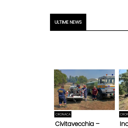
ULTIME NEWS
CRONACA
CRON
Civitavecchia –
In