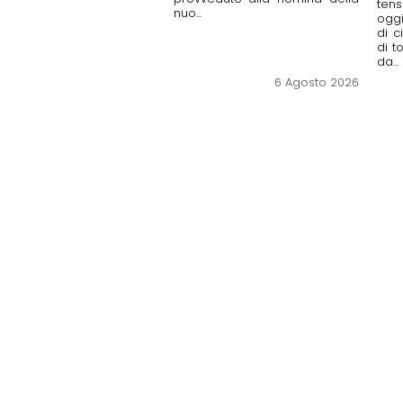
ten
nuo...
ogg
di c
di t
da...
6 Agosto 2026