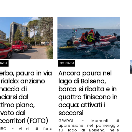
NACA
CRONACA
terbo, paura in via
Ancora paura nel
rialdo: anziano
lago di Bolsena,
naccia di
barca si ribalta e in
nciarsi dal
quattro finiscono in
ttimo piano,
acqua: attivati i
lvato dai
soccorsi
ccorritori (FOTO)
GRADOLI - Momenti di
apprensione nel pomeriggio
ERBO - Attimi di forte
sul lago di Bolsena, nelle