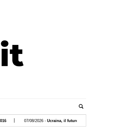
07/08/2026 -
Ucraina, il futuro del conflitto passa dalla battaglia dei ciel
|