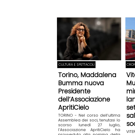
CULTURA E SPETTACOLI
CRO
Torino, Maddalena
Vi
Bumma nuova
Mu
Presidente
mi
dell’Associazione
la
ApritiCielo
se
sa
TORINO - Nel corso dell’ultima
Assemblea dei soci, tenutasi lo
so
scorso lunedì 27 luglio,
l’Associazione ApritiCielo ha
VIT
provveduto alla nomina della