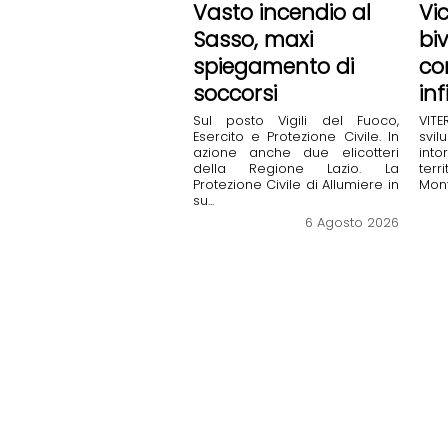
Vasto incendio al
Vi
Sasso, maxi
bi
spiegamento di
co
soccorsi
in
Sul posto Vigili del Fuoco,
VIT
Esercito e Protezione Civile. ​In
svil
azione anche due elicotteri
into
della Regione Lazio. La
terr
Protezione Civile di Allumiere in
Mont
su...
6 Agosto 2026