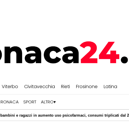
Viterbo
Civitavecchia
Rieti
Frosinone
Latina
CRONACA
SPORT
ALTRO
|
gazzi in aumento uso psicofarmaci, consumi triplicati dal 2016
a con l'aria condizionata: ecco quali climatizzatori scelgono gli italiani