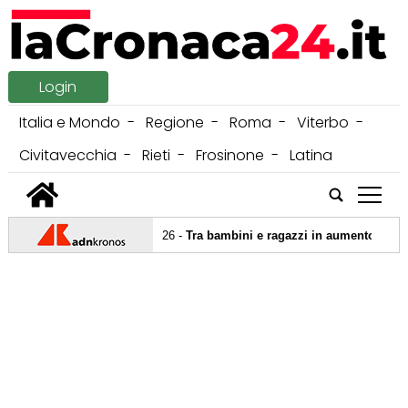
Login
Italia e Mondo
Regione
Roma
Viterbo
Civitavecchia
Rieti
Frosinone
Latina
tap
07/08/2026 -
Tra bambini e ragazzi in aumento uso psic
06/08/2026 -
Mirabilandia lancia nuova campagna abb
05/08/2026 -
Incidente sulla Ternana, 58enne ricoverat