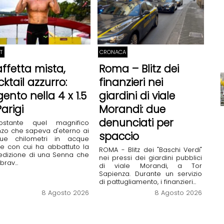
T
CRONACA
affetta mista,
Roma – Blitz dei
ktail azzurro:
finanzieri nei
gento nella 4 x 1.5
giardini di viale
arigi
Morandi: due
denunciati per
ostante quel magnifico
zo che sapeva d'eterno ai
spaccio
que chilometri in acque
re con cui ha abbattuto la
ROMA - Blitz dei "Baschi Verdi"
edizione di una Senna che
nei pressi dei giardini pubblici
rav...
di viale Morandi, a Tor
Sapienza. Durante un servizio
di pattugliamento, i finanzieri...
8 Agosto 2026
8 Agosto 2026