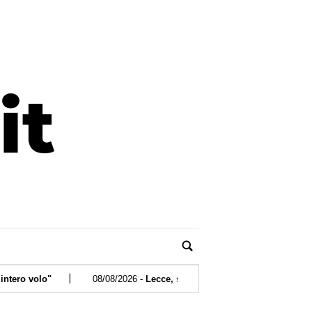
|
08/08/2026 -
Lecce, si sente male mentre nuota con gli amici: mor