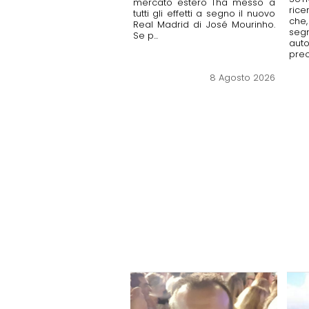
mercato estero l'ha messo a
rice
tutti gli effetti a segno il nuovo
ch
Real Madrid di José Mourinho.
seg
Se p...
aut
preci
8 Agosto 2026