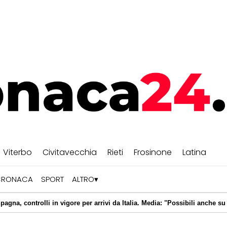
Viterbo
Civitavecchia
Rieti
Frosinone
Latina
CRONACA
SPORT
ALTRO
 in vigore per arrivi da Italia. Media: "Possibili anche su intero volo"
|
uovo 007 svelato entro la fine dell'anno: ecco i nomi