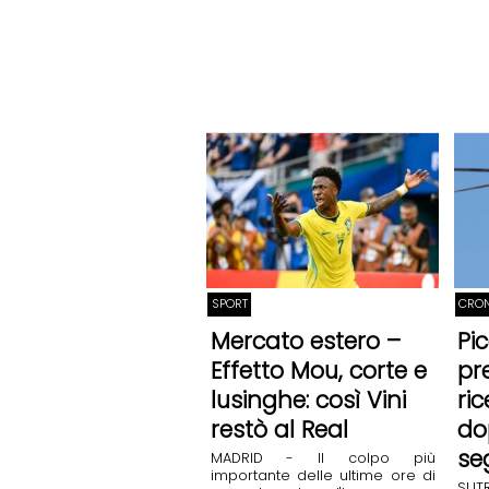
SPORT
CRO
Mercato estero –
Pic
Effetto Mou, corte e
pre
lusinghe: così Vini
ri
restò al Real
do
se
MADRID - Il colpo più
importante delle ultime ore di
SUTR