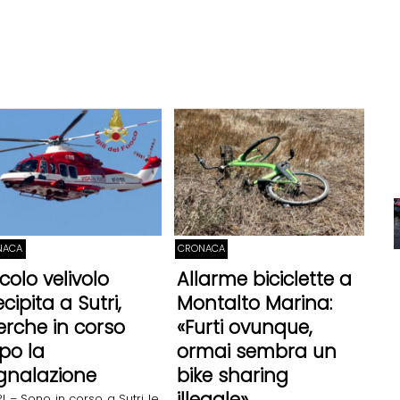
NACA
CRONACA
colo velivolo
Allarme biciclette a
cipita a Sutri,
Montalto Marina:
cerche in corso
«Furti ovunque,
po la
ormai sembra un
gnalazione
bike sharing
illegale»
I – Sono in corso a Sutri le