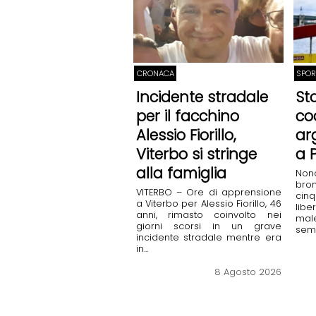
CRONACA
SPOR
Incidente stradale
St
per il facchino
coc
Alessio Fiorillo,
ar
Viterbo si stringe
a P
alla famiglia
Non
bron
VITERBO – Ore di apprensione
cin
a Viterbo per Alessio Fiorillo, 46
libe
anni, rimasto coinvolto nei
mal
giorni scorsi in un grave
semb
incidente stradale mentre era
in...
8 Agosto 2026