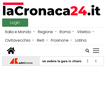
Login
Italia e Mondo
Regione
Roma
Viterbo
Civitavecchia
Rieti
Frosinone
Latina
tap
|
griglia di partenza e dove vedere la gara in chiaro
09/08/2026 -
|
: 4 feriti, uno in prognosi riservata
08/08/2026 -
Torino, travolge c
butore su cinque. Pd: "Governo intervenga". Lega: "Bene controlli Gdf"