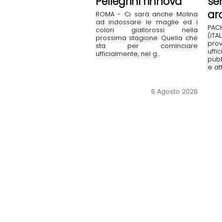
Pellegrini rinnova
se
ar
ROMA - Ci sarà anche Molina
ad indossare le maglie ed i
PA
colori giallorossi nella
(IT
prossima stagione. Quella che
prov
sta per cominciare
uffi
ufficialmente, nel g...
pubb
e att
6 Agosto 2026