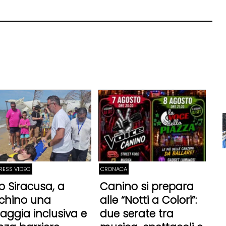
PRESS VIDEO
CRONACA
p Siracusa, a
Canino si prepara
chino una
alle “Notti a Colori”:
iaggia inclusiva e
due serate tra