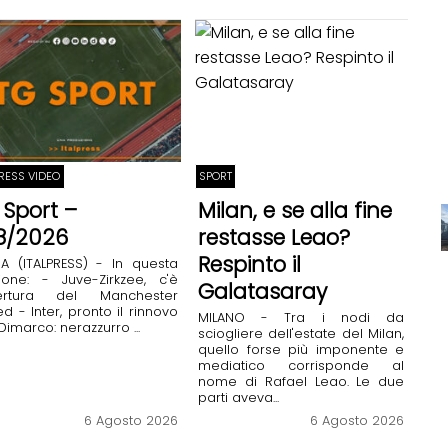
PRESS VIDEO
SPORT
 Sport –
Milan, e se alla fine
8/2026
restasse Leao?
Respinto il
A (ITALPRESS) - In questa
ione: - Juve-Zirkzee, c'è
Galatasaray
pertura del Manchester
ed - Inter, pronto il rinnovo
MILANO - Tra i nodi da
Dimarco: nerazzurro ...
sciogliere dell'estate del Milan,
quello forse più imponente e
mediatico corrisponde al
nome di Rafael Leao. Le due
parti aveva...
6 Agosto 2026
6 Agosto 2026