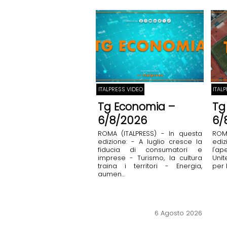
ITALPRESS VIDEO
ITAL
Tg Economia –
Tg
6/8/2026
6/
ROMA (ITALPRESS) - In questa
ROM
edizione: - A luglio cresce la
ediz
fiducia di consumatori e
l'a
imprese - Turismo, la cultura
Unit
traina i territori - Energia,
per 
aumen...
6 Agosto 2026