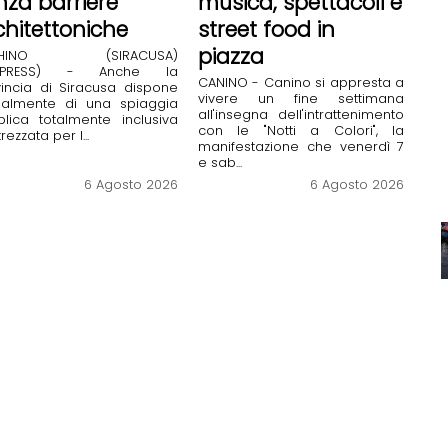
nza barriere
musica, spettacoli e
chitettoniche
street food in
piazza
CHINO (SIRACUSA)
ALPRESS) - Anche la
CANINO - Canino si appresta a
incia di Siracusa dispone
vivere un fine settimana
cialmente di una spiaggia
all'insegna dell'intrattenimento
lica totalmente inclusiva
con le "Notti a Colori", la
rezzata per l...
manifestazione che venerdì 7
e sab...
6 Agosto 2026
6 Agosto 2026