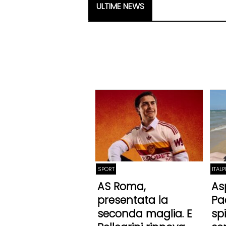
ULTIME NEWS
SPORT
ITAL
AS Roma,
As
presentata la
Pa
seconda maglia. E
sp