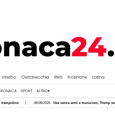
Viterbo
Civitavecchia
Rieti
Frosinone
Latina
CRONACA
SPORT
ALTRO
|
06/08/2026 -
Usa senza armi e munizioni, Trump se la prende con He
|
archette di me"