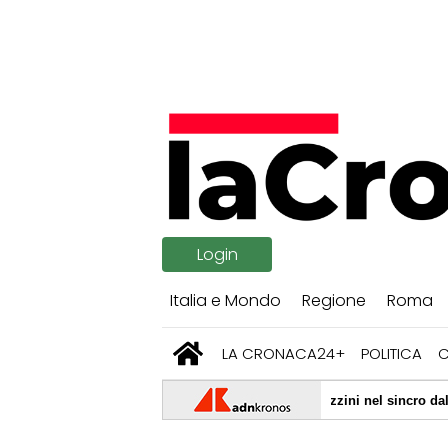
Login
Italia e Mondo
Regione
Roma
LA CRONACA24+
POLITICA
uina d'oro agli Europei, trionfa con Pizzini nel sincro dal trampolino
o sfogo ripensando a Sanremo: "Io ultimo perché c’è gente che fa più m