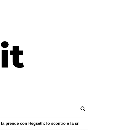
|
gseth: lo scontro e la smentita
06/08/2026 -
Pa, Margiotta (Conf