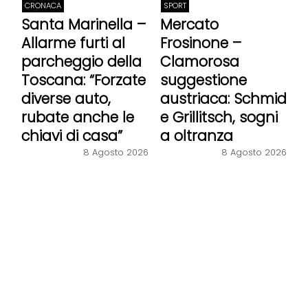
CRONACA
SPORT
Santa Marinella –
Mercato
Allarme furti al
Frosinone –
parcheggio della
Clamorosa
Toscana: “Forzate
suggestione
diverse auto,
austriaca: Schmid
rubate anche le
e Grillitsch, sogni
chiavi di casa”
a oltranza
8 Agosto 2026
8 Agosto 2026