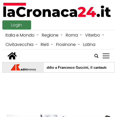
Login
Italia e Mondo
Regione
Roma
Viterbo
Civitavecchia
Rieti
Frosinone
Latina
tap
06/08/2026 -
Addio a Francesco Guccini, il cantautore morto a 86 
05/08/2026 -
Igli Tare derubato della borsa sul treno, poi recuperat
04/08/2026 -
Saluto nazista davanti all'ambasciata del Marocco a Ma