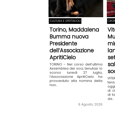
CULTURA E SPETTACOLI
CRO
Torino, Maddalena
Vi
Bumma nuova
Mu
Presidente
mi
dell’Associazione
la
ApritiCielo
se
sa
TORINO - Nel corso dell’ultima
Assemblea dei soci, tenutasi lo
so
scorso lunedì 27 luglio,
l’Associazione ApritiCielo ha
VIT
provveduto alla nomina della
ten
nuo...
ogg
di c
di t
da...
6 Agosto 2026