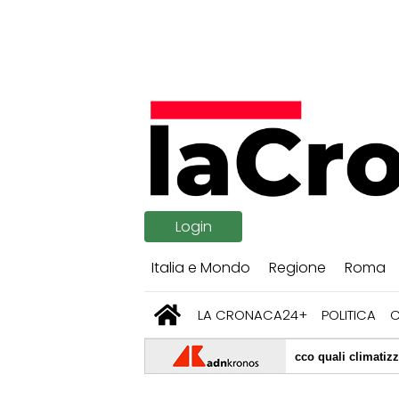
Login
Italia e Mondo
Regione
Roma
LA CRONACA24+
POLITICA
 record, vita con l'aria condizionata: ecco quali climatizzatori scelgono gl
na, missili russi colpiscono Kiev: almeno 17 morti e decine di feriti