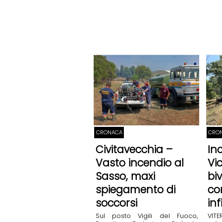
CRONACA
CRON
Civitavecchia –
In
Vasto incendio al
Vi
Sasso, maxi
bi
spiegamento di
co
soccorsi
in
Sul posto Vigili del Fuoco,
VIT