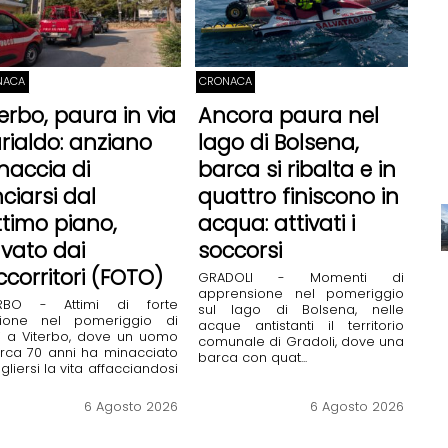
NACA
CRONACA
terbo, paura in via
Ancora paura nel
rialdo: anziano
lago di Bolsena,
naccia di
barca si ribalta e in
nciarsi dal
quattro finiscono in
ttimo piano,
acqua: attivati i
lvato dai
soccorsi
ccorritori (FOTO)
GRADOLI - Momenti di
apprensione nel pomeriggio
ERBO - Attimi di forte
sul lago di Bolsena, nelle
sione nel pomeriggio di
acque antistanti il territorio
i a Viterbo, dove un uomo
comunale di Gradoli, dove una
irca 70 anni ha minacciato
barca con quat...
ogliersi la vita affacciandosi
6 Agosto 2026
6 Agosto 2026