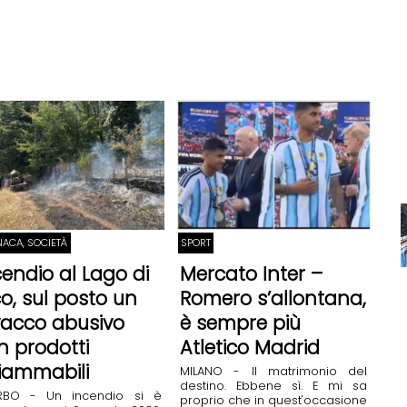
ACA, SOCIETÀ
SPORT
cendio al Lago di
Mercato Inter –
co, sul posto un
Romero s’allontana,
vacco abusivo
è sempre più
n prodotti
Atletico Madrid
fiammabili
MILANO - Il matrimonio del
destino. Ebbene sì. E mi sa
ERBO - Un incendio si è
proprio che in quest'occasione