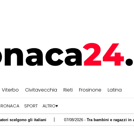
Viterbo
Civitavecchia
Rieti
Frosinone
Latina
CRONACA
SPORT
ALTRO
|
i italiani
07/08/2026 -
Tra bambini e ragazzi in aumento uso psi
|