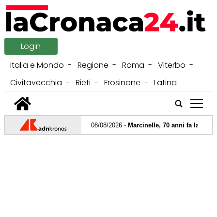
Login
Italia e Mondo
Regione
Roma
Viterbo
Civitavecchia
Rieti
Frosinone
Latina
tap
08/08/2026 -
Marcinelle, 70 anni fa la strage 
07/08/2026 -
Ascolti tv, 'Battiti Live Compila
06/08/2026 -
"Smarrita dentiera in Transatlan